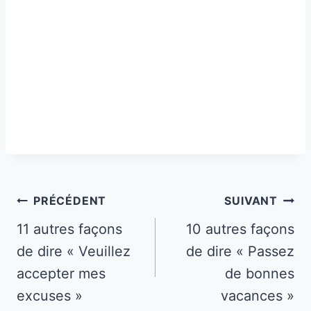
Navigation
PRÉCÉDENT
SUIVANT
de
11 autres façons
10 autres façons
de dire « Veuillez
de dire « Passez
l’article
accepter mes
de bonnes
excuses »
vacances »