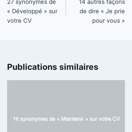
de
27 synonymes de
14 autres façons
« Développé » sur
de dire « Je prie
l’article
votre CV
pour vous »
Publications similaires