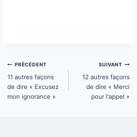
Navigation
PRÉCÉDENT
SUIVANT
de
11 autres façons
12 autres façons
de dire « Excusez
de dire « Merci
l’article
mon ignorance »
pour l’appel »