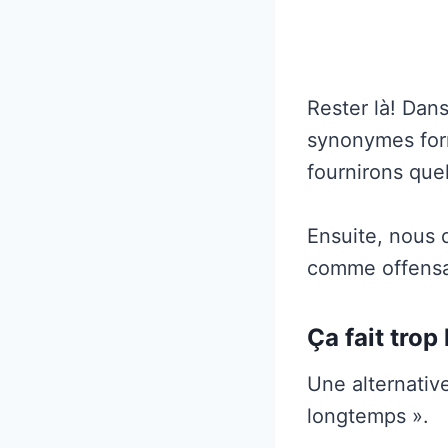
Rester là! Dans
synonymes form
fournirons que
Ensuite, nous 
comme offensa
Ça fait tro
Une alternative
longtemps ».