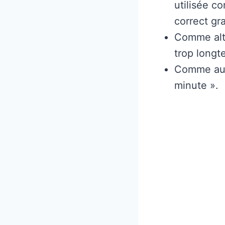
utilisée c
correct g
Comme alte
trop longt
Comme autr
minute ».