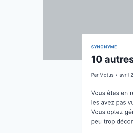
SYNONYME
10 autre
Par
Motus
avril 
Vous êtes en r
les avez pas vu
Vous optez gén
peu trop décon