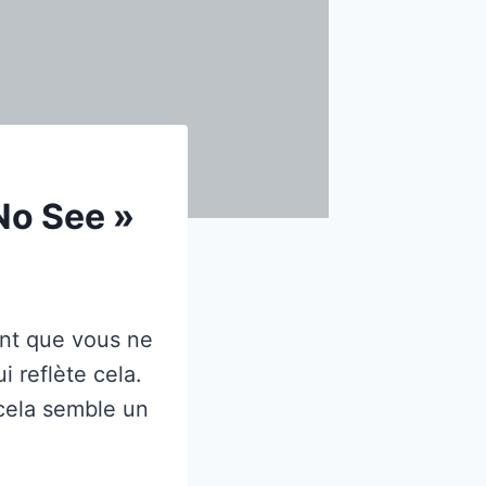
No See »
ent que vous ne
i reflète cela.
cela semble un