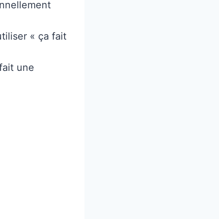
onnellement
liser « ça fait
fait une