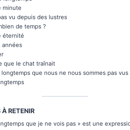
e minute
 pas vu depuis des lustres
mbien de temps ?
e éternité
s années
er
 que le chat traînait
si longtemps que nous ne nous sommes pas vus
longtemps
 À RETENIR
longtemps que je ne vois pas » est une expressi