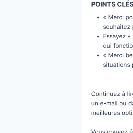
POINTS CLÉS
« Merci po
souhaitez 
Essayez «
qui foncti
« Merci be
situations 
Continuez à li
un e-mail ou d
meilleures opti
Vous pouvez éga