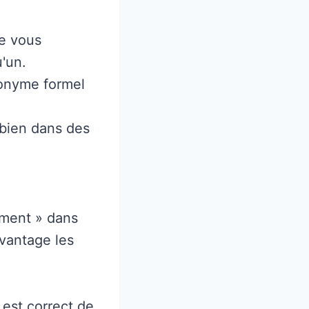
ue vous
'un.
nonyme formel
 bien dans des
ement » dans
avantage les
 est correct de