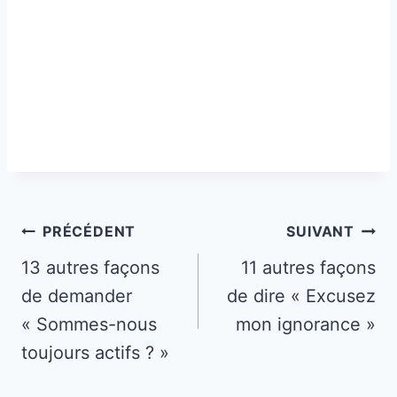
Navigation
PRÉCÉDENT
SUIVANT
de
13 autres façons
11 autres façons
de demander
de dire « Excusez
l’article
« Sommes-nous
mon ignorance »
toujours actifs ? »