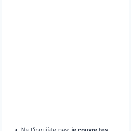
Ne t'inquiète pas;
je couvre tes