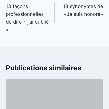
de
13 façons
13 synonymes de
professionnelles
«Je suis honoré»
l’article
de dire « j’ai oublié
»
Publications similaires