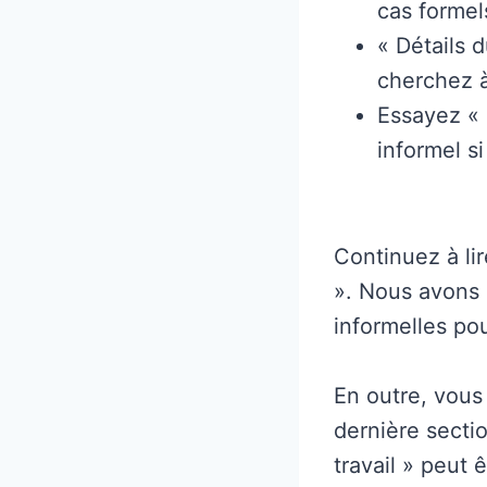
cas formel
« Détails 
cherchez à
Essayez « 
informel s
Continuez à li
». Nous avons 
informelles po
En outre, vous
dernière secti
travail » peut 