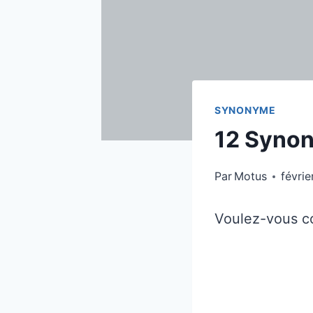
SYNONYME
12 Synon
Par
Motus
févrie
Voulez-vous con