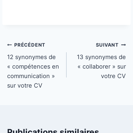
Navigation
PRÉCÉDENT
SUIVANT
de
12 synonymes de
13 synonymes de
« compétences en
« collaborer » sur
l’article
communication »
votre CV
sur votre CV
Publications similaires