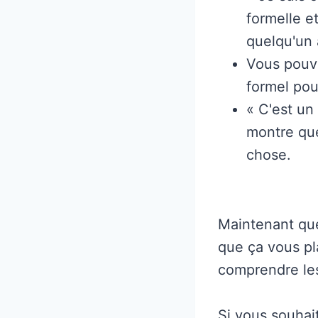
formelle e
quelqu'un 
Vous pouve
formel pou
« C'est un
montre qu
chose.
Maintenant que
que ça vous pl
comprendre les
Si vous souhait