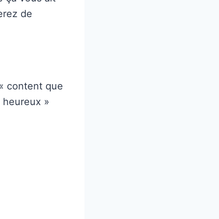
erez de
« content que
« heureux »