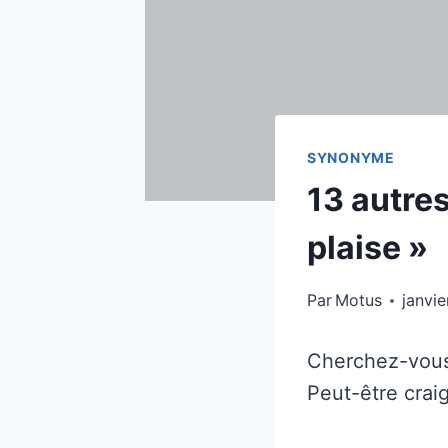
SYNONYME
13 autre
plaise »
Par
Motus
janvie
Cherchez-vous 
Peut-être crai