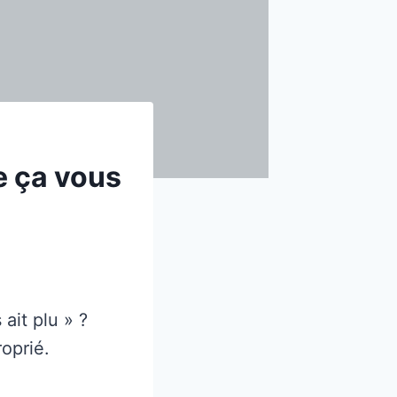
e ça vous
ait plu » ?
oprié.