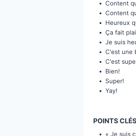
Content qu
Content q
Heureux qu
Ça fait pla
Je suis he
C'est une
C'est supe
Bien!
Super!
Yay!
POINTS CLÉS
« Je suis 