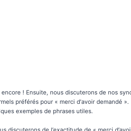
 encore ! Ensuite, nous discuterons de nos sy
ormels préférés pour « merci d'avoir demandé ».
lques exemples de phrases utiles.
ous discuterons de l’exactitude de « merci d’av