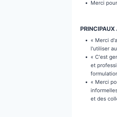
Merci pour
PRINCIPAUX 
« Merci d'
l'utiliser 
« C'est ge
et profess
formulatio
« Merci po
informelle
et des col