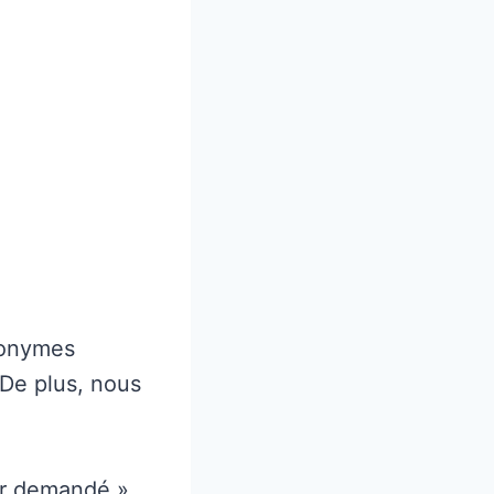
nonymes
 De plus, nous
oir demandé ».