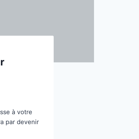
r
esse à votre
ra par devenir