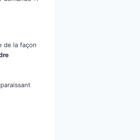
e de la façon
dre
pparaissant