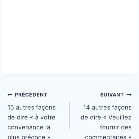
Navigation
PRÉCÉDENT
SUIVANT
de
15 autres façons
14 autres façons
de dire « à votre
de dire « Veuillez
l’article
convenance la
fournir des
plus précoce »
commentaires »