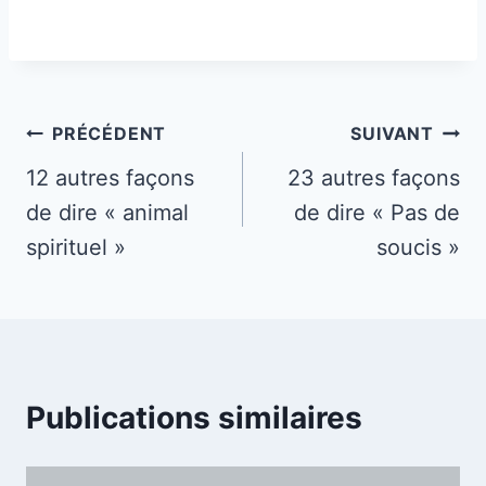
Navigation
PRÉCÉDENT
SUIVANT
de
12 autres façons
23 autres façons
de dire « animal
de dire « Pas de
l’article
spirituel »
soucis »
Publications similaires