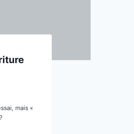
riture
ssai, mais «
?