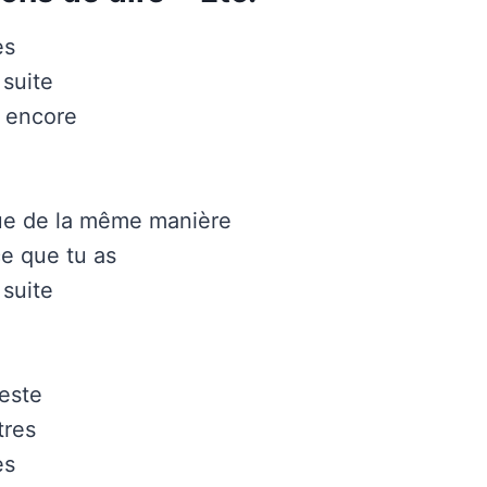
es
 suite
s encore
ue de la même manière
ce que tu as
 suite
reste
tres
es