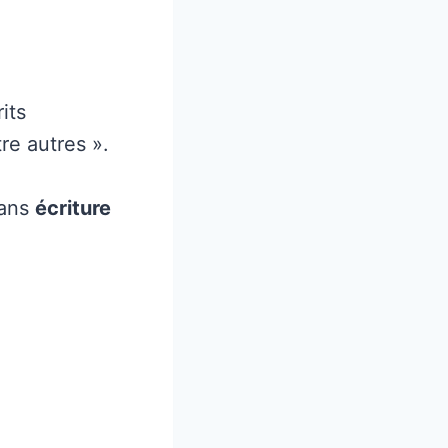
its
re autres ».
dans
écriture