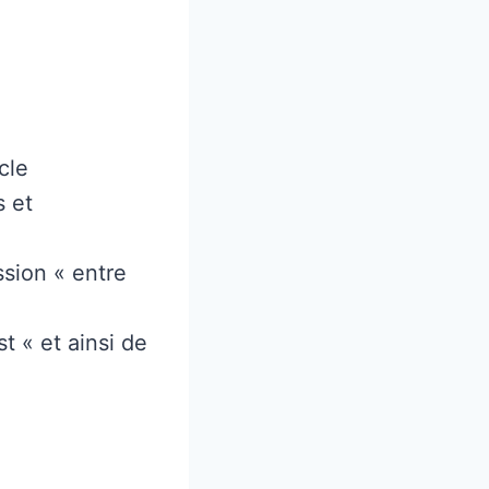
cle
s et
ssion « entre
t « et ainsi de