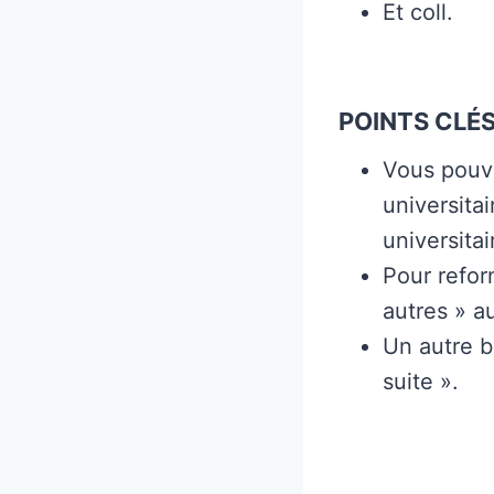
Et coll.
POINTS CLÉS
Vous pouve
universita
universitai
Pour refor
autres » au
Un autre b
suite ».