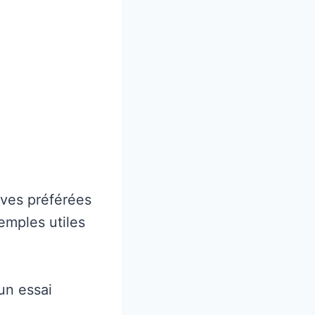
ives préférées
emples utiles
un essai