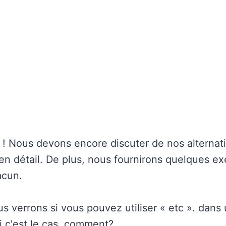
 ! Nous devons encore discuter de nos alternat
 en détail. De plus, nous fournirons quelques ex
acun.
s verrons si vous pouvez utiliser « etc ». dans 
 c'est le cas, comment?