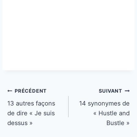
Navigation
PRÉCÉDENT
SUIVANT
de
13 autres façons
14 synonymes de
de dire « Je suis
« Hustle and
l’article
dessus »
Bustle »