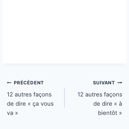
Navigation
PRÉCÉDENT
SUIVANT
de
12 autres façons
12 autres façons
de dire « ça vous
de dire « à
l’article
va »
bientôt »