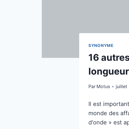
SYNONYME
16 autres
longueur
Par
Motus
juille
Il est importan
monde des affa
d'onde » est a