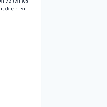
ion de termes
t dire « en