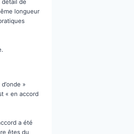
 détail de
 même longueur
pratiques
e.
 d’onde »
t « en accord
accord a été
tre êtes du