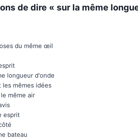
çons de dire « sur la même longu
choses du même œil
sprit
me longueur d'onde
t les mêmes idées
 le même air
vis
 esprit
côté
me bateau