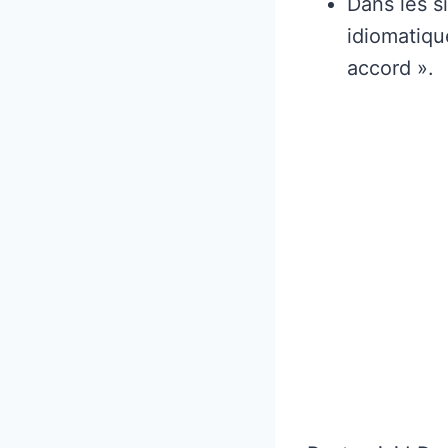
Dans les si
idiomatiqu
accord ».