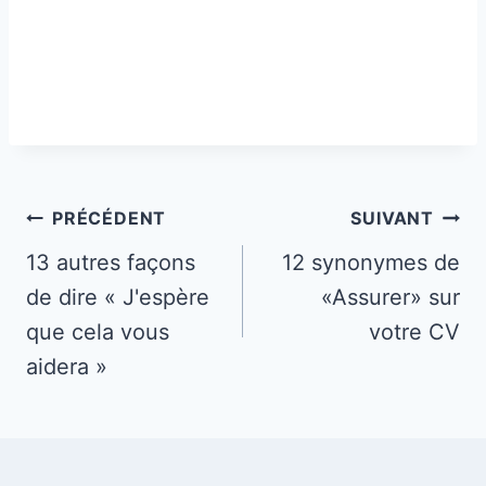
Navigation
PRÉCÉDENT
SUIVANT
de
13 autres façons
12 synonymes de
de dire « J'espère
«Assurer» sur
l’article
que cela vous
votre CV
aidera »