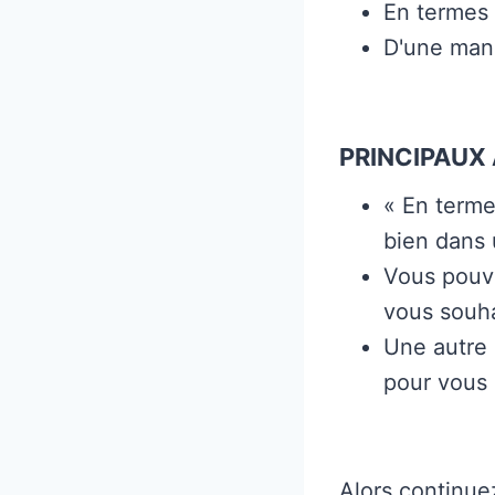
En termes
D'une man
PRINCIPAUX 
« En terme
bien dans 
Vous pouve
vous souhai
Une autre 
pour vous 
Alors continue