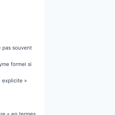
e pas souvent
yme formel si
 explicite »
ire « en termes