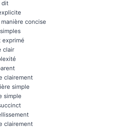
dit
xplicite
 manière concise
 simples
t exprimé
 clair
lexité
parent
re clairement
ière simple
e simple
succinct
llissement
re clairement