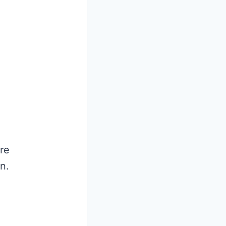
re
n.