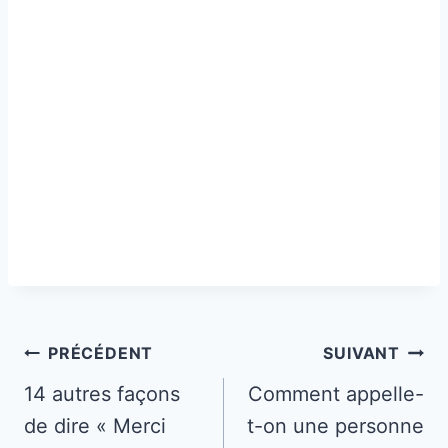
Navigation
PRÉCÉDENT
SUIVANT
de
14 autres façons
Comment appelle-
de dire « Merci
t-on une personne
l’article