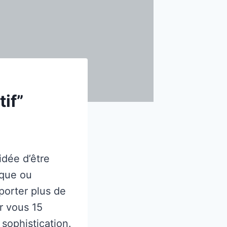
if”
idée d’être
ique ou
pporter plus de
r vous 15
sophistication.