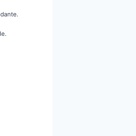
ndante.
le.