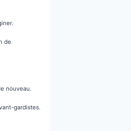
iner.
on de
 de nouveau.
vant-gardistes.