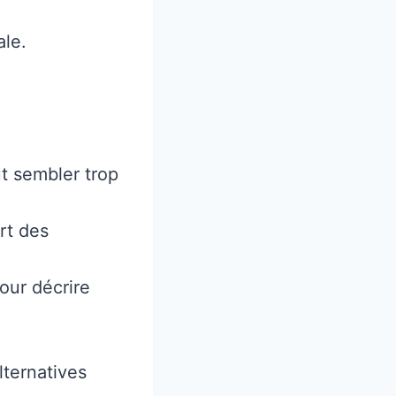
ale.
ut sembler trop
rt des
our décrire
lternatives