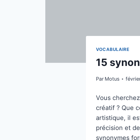
VOCABULAIRE
15 synon
Par
Motus
févrie
Vous cherchez 
créatif ? Que 
artistique, il 
précision et d
synonymes form