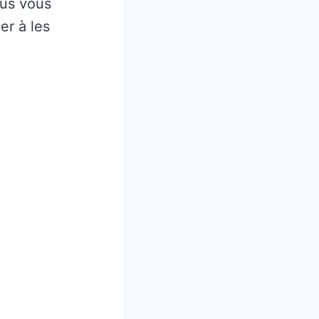
ous vous
er à les