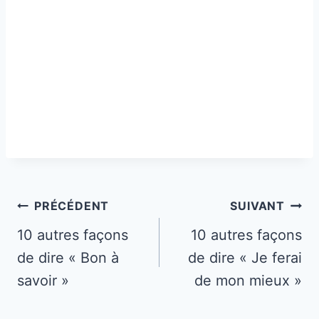
Navigation
PRÉCÉDENT
SUIVANT
de
10 autres façons
10 autres façons
de dire « Bon à
de dire « Je ferai
l’article
savoir »
de mon mieux »