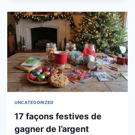
FAÇONS
DE
GAGNER
10
$
PAR
JOUR
UNCATEGORIZED
17 façons festives de
gagner de l’argent