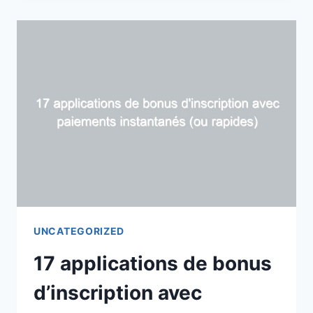
DE
BOUTIQUE
ETSY
POUR
GAGNER
SÉRIEUSEMENT
DE
L’ARGENT
EN
LIGNE
UNCATEGORIZED
17 applications de bonus
d’inscription avec