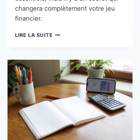
changera complètement votre jeu
financier.
6
LIRE LA SUITE
OUTILS
ET
ASTUCES
POUR
NE
JAMAIS
PERDRE
DE
VUE
VOS
DÉPENSES
À
NOUVEAU