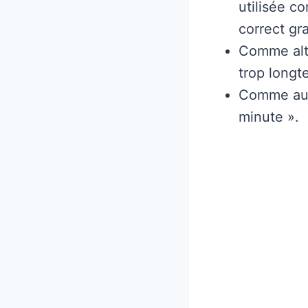
utilisée c
correct g
Comme alte
trop longt
Comme autr
minute ».