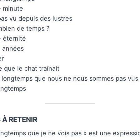
e minute
 pas vu depuis des lustres
mbien de temps ?
e éternité
s années
er
 que le chat traînait
si longtemps que nous ne nous sommes pas vus
longtemps
 À RETENIR
longtemps que je ne vois pas » est une expressi