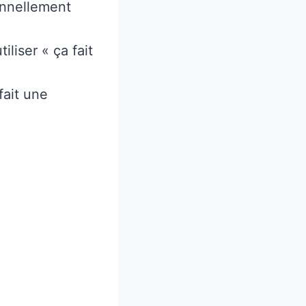
onnellement
liser « ça fait
fait une