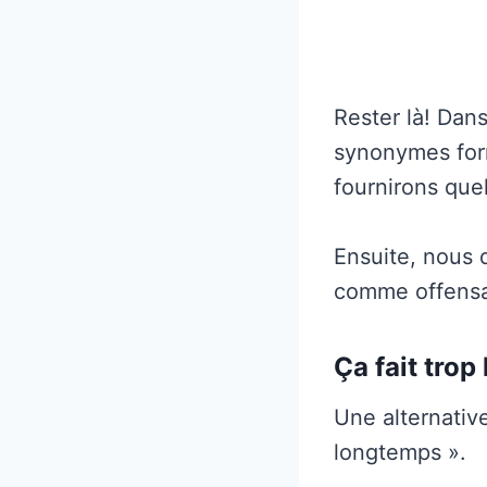
Rester là! Dans
synonymes form
fournirons que
Ensuite, nous 
comme offensa
Ça fait tro
Une alternative
longtemps ».