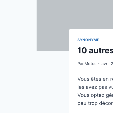
SYNONYME
10 autre
Par
Motus
avril 
Vous êtes en r
les avez pas vu
Vous optez gén
peu trop décon