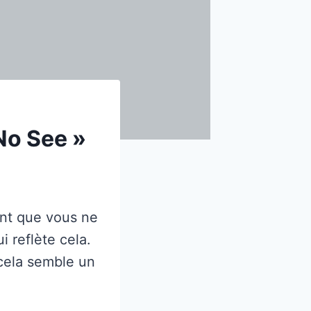
No See »
ent que vous ne
i reflète cela.
cela semble un