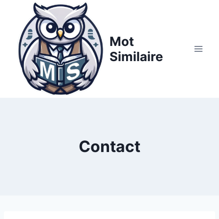
Aller
au
contenu
Mot
Similaire
Contact