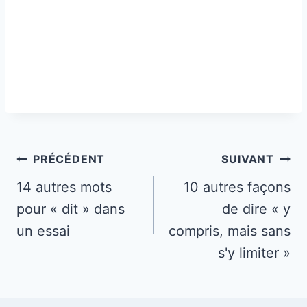
Navigation
PRÉCÉDENT
SUIVANT
de
14 autres mots
10 autres façons
pour « dit » dans
de dire « y
l’article
un essai
compris, mais sans
s'y limiter »