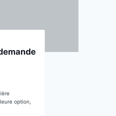
e demande
ière
leure option,