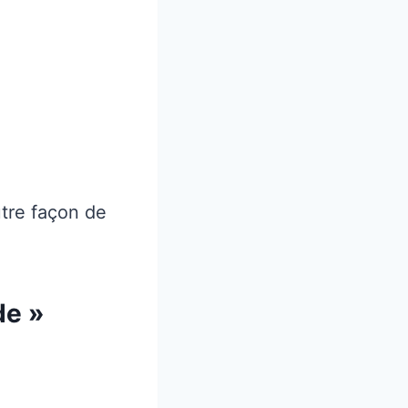
utre façon de
de »