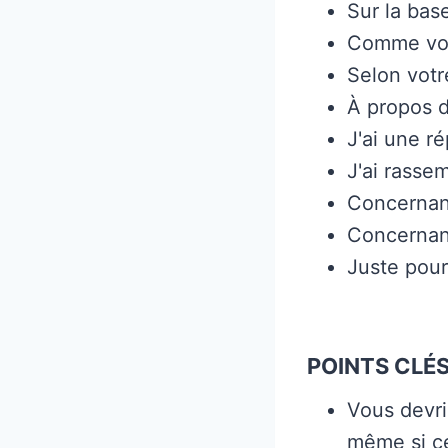
Sur la bas
Comme vou
Selon vot
À propos d
J'ai une r
J'ai rasse
Concernan
Concernan
Juste pour
POINTS CLÉS
Vous devri
même si ce