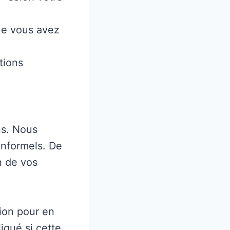
ue vous avez
tions
ns. Nous
 informels. De
n de vos
ion pour en
iqué si cette