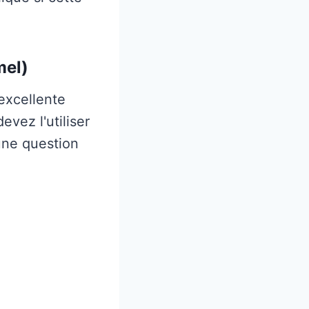
mel)
excellente
vez l'utiliser
une question