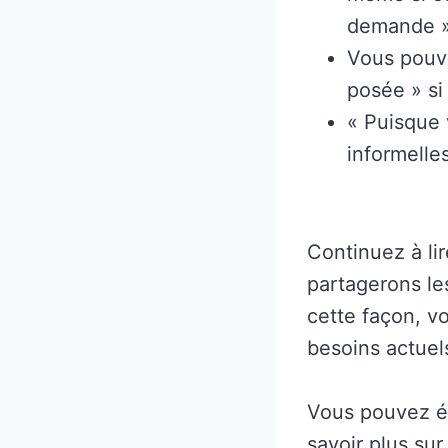
demande »
Vous pouve
posée » si 
« Puisque 
informelle
Continuez à lir
partagerons les
cette façon, v
besoins actuel
Vous pouvez ég
savoir plus su