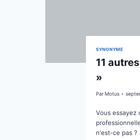
SYNONYME
11 autre
»
Par
Motus
septe
Vous essayez 
professionnell
n'est-ce pas ?