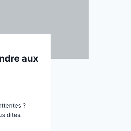
ondre aux
attentes ?
us dites.