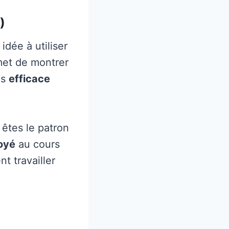
)
dée à utiliser
met de montrer
ès
efficace
êtes le patron
oyé
au cours
nt travailler