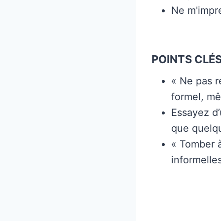
Ne m'impr
POINTS CLÉS
« Ne pas r
formel, mê
Essayez d’
que quelqu
« Tomber à
informelle