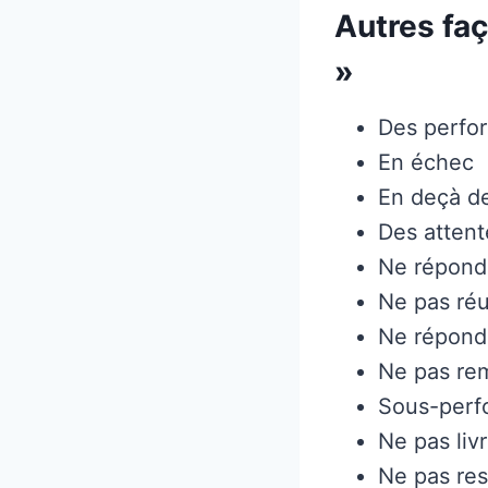
Autres faç
»
Des perfor
En échec
En deçà de
Des atten
Ne répond
Ne pas réu
Ne répond 
Ne pas rem
Sous-perf
Ne pas livr
Ne pas res