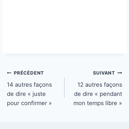
Navigation
PRÉCÉDENT
SUIVANT
de
14 autres façons
12 autres façons
de dire « juste
de dire « pendant
l’article
pour confirmer »
mon temps libre »