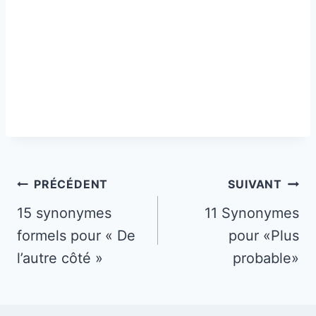
Navigation
PRÉCÉDENT
SUIVANT
de
15 synonymes
11 Synonymes
formels pour « De
pour «Plus
l’article
l’autre côté »
probable»