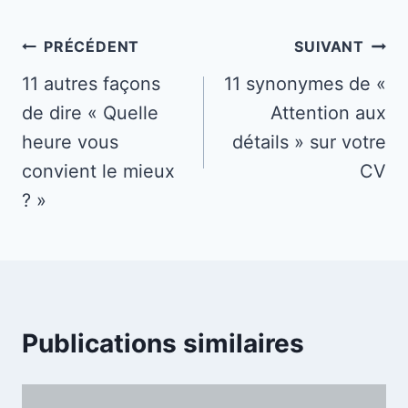
Navigation
PRÉCÉDENT
SUIVANT
de
11 autres façons
11 synonymes de «
de dire « Quelle
Attention aux
l’article
heure vous
détails » sur votre
convient le mieux
CV
? »
Publications similaires