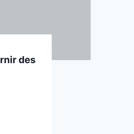
rnir des
»