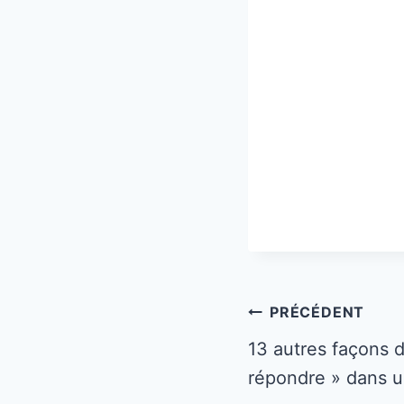
Navigation
PRÉCÉDENT
de
13 autres façons d
répondre » dans u
l’article