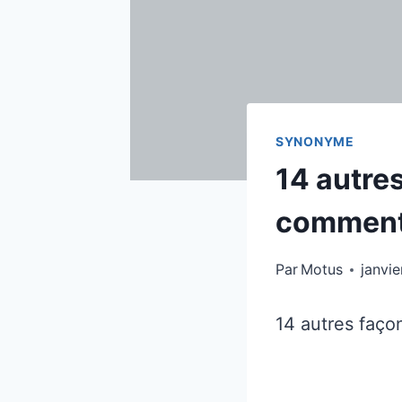
SYNONYME
14 autres
comment
Par
Motus
janvi
14 autres faço