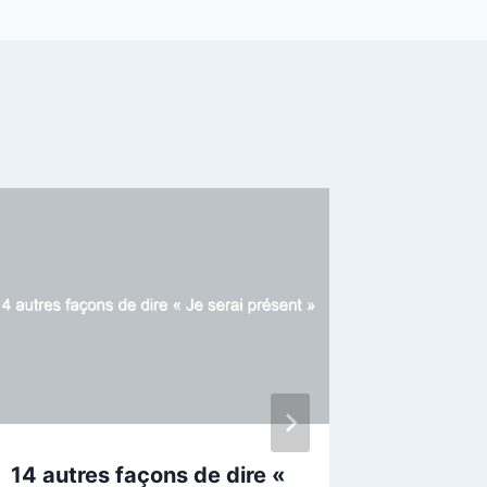
14 autres façons de dire «
12 Syn