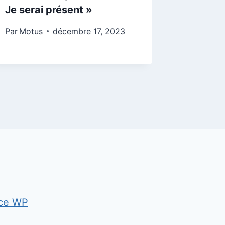
Je serai présent »
«Doux
Par
Motus
décembre 17, 2023
Par
Motu
ce WP