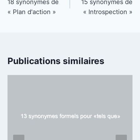
de
18 synonymes de
15 synonymes de
« Plan d'action »
« Introspection »
l’article
Publications similaires