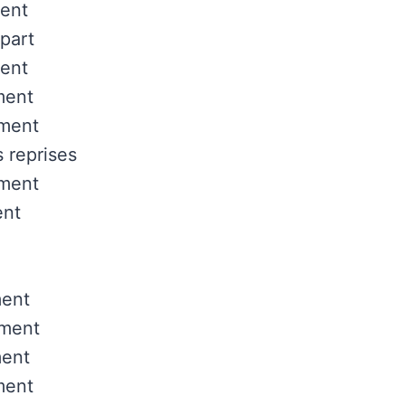
ent
upart
ent
ment
ement
s reprises
ement
ent
ment
ment
ent
ment