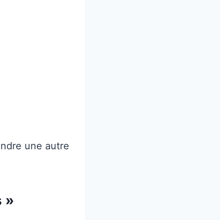
endre une autre
s »