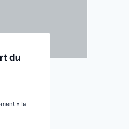
rt du
ement « la