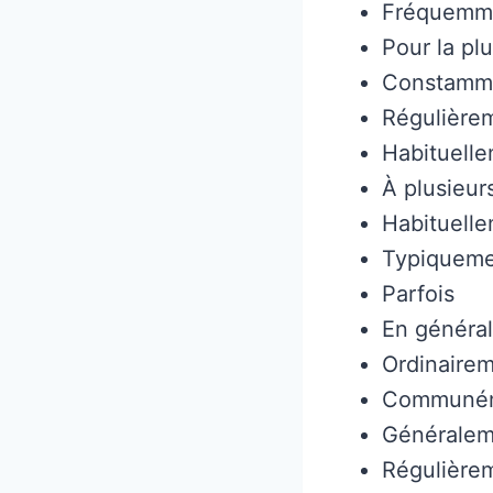
Fréquemm
Pour la pl
Constamm
Régulière
Habituell
À plusieur
Habituell
Typiquem
Parfois
En général
Ordinaire
Communé
Généralem
Régulière