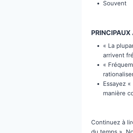
Souvent
PRINCIPAUX 
« La plupa
arrivent f
« Fréquemm
rationalise
Essayez « 
manière co
Continuez à li
du temps ». N