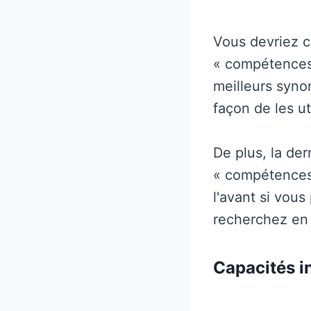
Vous devriez c
« compétences 
meilleurs syno
façon de les uti
De plus, la der
« compétences 
l'avant si vou
recherchez en
Capacités i