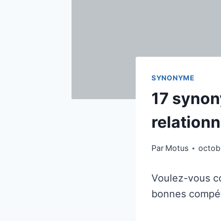
SYNONYME
17 syno
relationn
Par
Motus
octob
Voulez-vous co
bonnes compéte