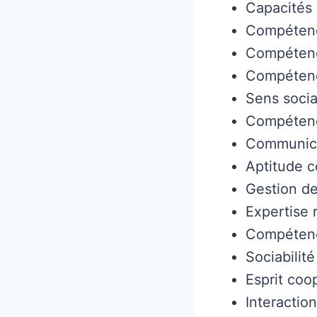
Capacités 
Compétenc
Compétence
Compétenc
Sens socia
Compétenc
Communica
Aptitude c
Gestion d
Expertise 
Compétence
Sociabilité
Esprit coop
Interactio