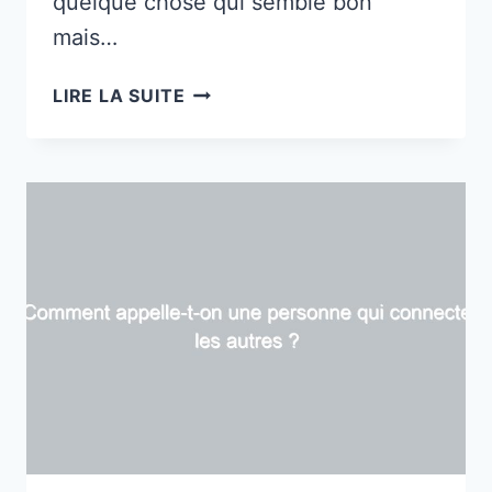
quelque chose qui semble bon
mais…
14
LIRE LA SUITE
MOTS
POUR
DÉCRIRE
QUELQUE
CHOSE
QUI
SEMBLE
BON
MAIS
QUI
EST
EN
RÉALITÉ
MAUVAIS