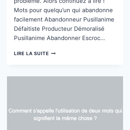
problème. Alors continuez à lire !
Mots pour quelqu’un qui abandonne
facilement Abandonneur Pusillanime
Défaitiste Producteur Démoralisé
Pusillanime Abandonner Escroc…
15
LIRE LA SUITE
MOTS
POUR
QUELQU’UN
QUI
ABANDONNE
FACILEMENT