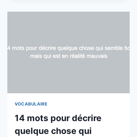
T-
ON
LORSQUE
VOUS
DITES
QUELQUE
CHOSE
À
L’EXISTENCE
?
VOCABULAIRE
14 mots pour décrire
quelque chose qui