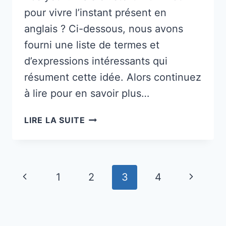
pour vivre l’instant présent en
anglais ? Ci-dessous, nous avons
fourni une liste de termes et
d’expressions intéressants qui
résument cette idée. Alors continuez
à lire pour en savoir plus…
8
LIRE LA SUITE
MOTS
POUR
VIVRE
L’INSTANT
Navigation
Page
Page
1
2
3
4
PRÉSENT
de
précédente
suivante
page