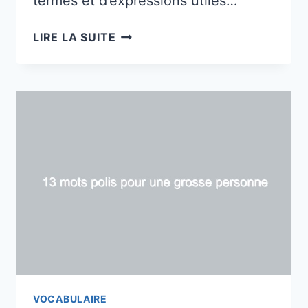
termes et d’expressions utiles…
COMMENT
LIRE LA SUITE
APPELLE-
T-
ON
UNE
PERSONNE
QUI
NE
VEUT
PAS
DE
RELATION
?
VOCABULAIRE