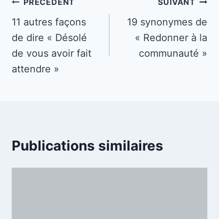
Navigation
PRÉCÉDENT
SUIVANT
de
11 autres façons
19 synonymes de
de dire « Désolé
« Redonner à la
l’article
de vous avoir fait
communauté »
attendre »
Publications similaires