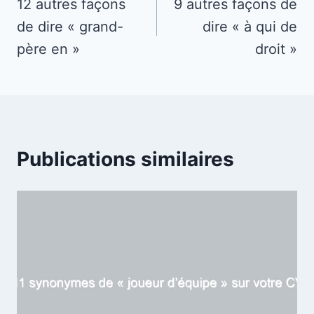
de
12 autres façons
9 autres façons de
de dire « grand-
dire « à qui de
l’article
père en »
droit »
Publications similaires