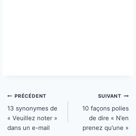
Navigation
PRÉCÉDENT
SUIVANT
de
13 synonymes de
10 façons polies
« Veuillez noter »
de dire « N’en
l’article
dans un e-mail
prenez qu’une »