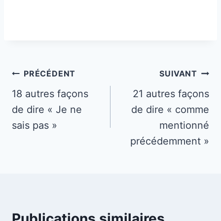
Navigation
PRÉCÉDENT
SUIVANT
de
18 autres façons
21 autres façons
de dire « Je ne
de dire « comme
l’article
sais pas »
mentionné
précédemment »
Publications similaires