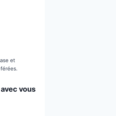
rase et
éférées.
r avec vous