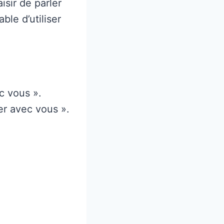
isir de parler
ble d’utiliser
c vous ».
er avec vous ».