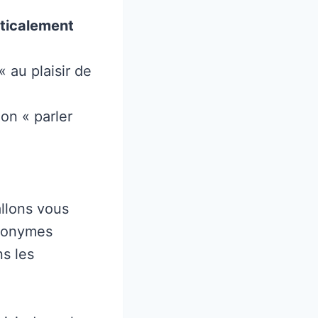
icalement
 au plaisir de
on « parler
allons vous
ynonymes
ns les