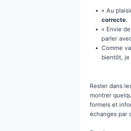
« Au plaisi
correcte.
« Envie de
parler ave
Comme vari
bientôt, je
Rester dans le
montrer quelqu
formels et info
échanges par c