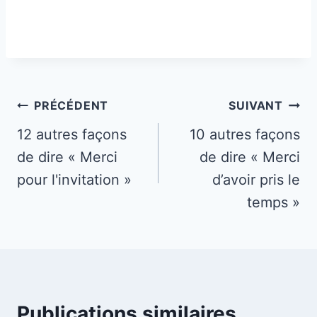
Navigation
PRÉCÉDENT
SUIVANT
de
12 autres façons
10 autres façons
de dire « Merci
de dire « Merci
l’article
pour l'invitation »
d’avoir pris le
temps »
Publications similaires