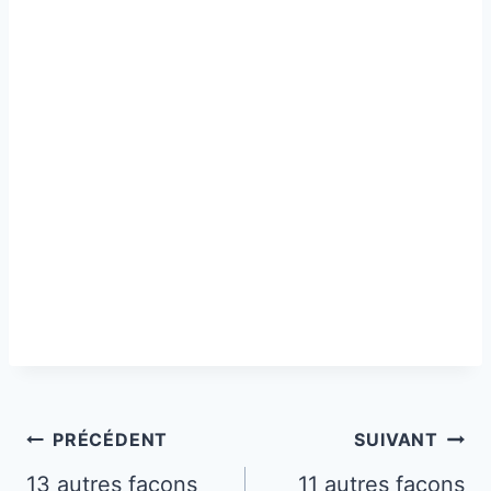
Navigation
PRÉCÉDENT
SUIVANT
de
13 autres façons
11 autres façons