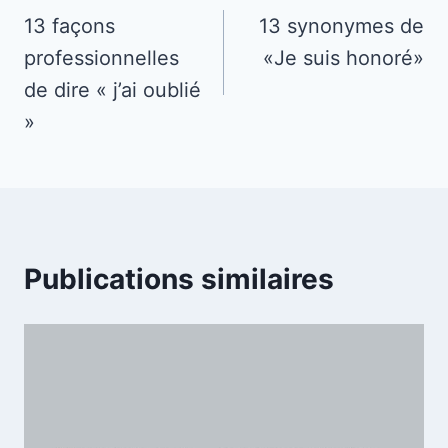
de
13 façons
13 synonymes de
professionnelles
«Je suis honoré»
l’article
de dire « j’ai oublié
»
Publications similaires