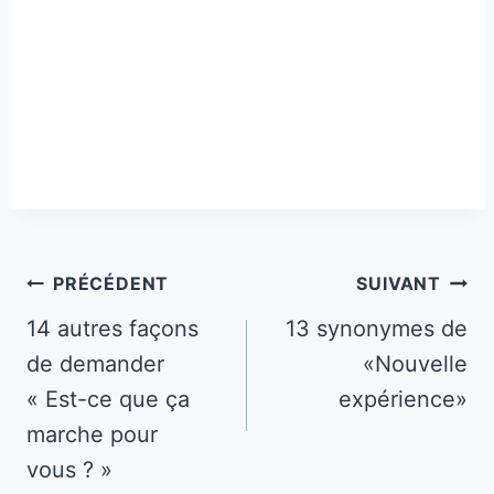
Navigation
PRÉCÉDENT
SUIVANT
de
14 autres façons
13 synonymes de
de demander
«Nouvelle
l’article
« Est-ce que ça
expérience»
marche pour
vous ? »