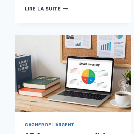
12
LIRE LA SUITE
TECHNIQUES
DE
PRÉPARATION
DE
REPAS
ÉCONOMES
POUR
ÉCONOMISER
150
EUROS
PAR
MOIS
SUR
LA
NOURRITURE
GAGNER DE L'ARGENT