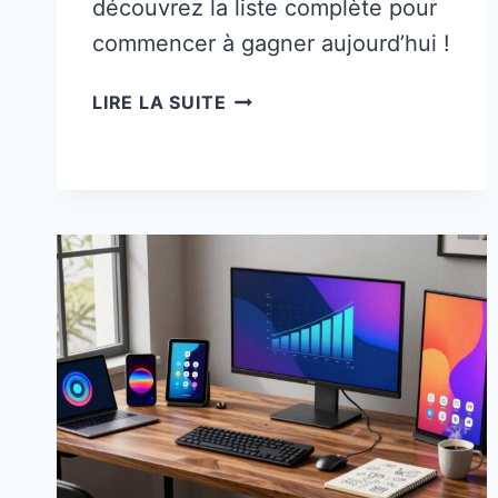
découvrez la liste complète pour
commencer à gagner aujourd’hui !
12
LIRE LA SUITE
FAÇONS
D’UTILISER
LE
MARKETING
D’AFFILIATION
POUR
GAGNER
DE
L’ARGENT
SANS
CRÉER
DE
PRODUIT