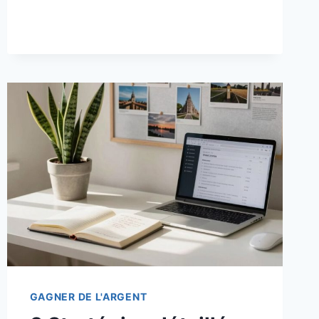
MONÉTISER
PASSIVEMENT
VOTRE
ANCIEN
BLOG
OU
CONTENU
SUR
LES
RÉSEAUX
SOCIAUX
GAGNER DE L'ARGENT