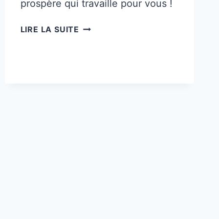
prospère qui travaille pour vous !
8
LIRE LA SUITE
ÉTAPES
SIMPLES
POUR
TRANSFORMER
VOS
COMPÉTENCES
EN
UNE
SOURCE