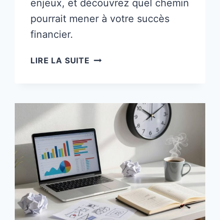
enjeux, et découvrez quel chemin
pourrait mener à votre succès
financier.
12
LIRE LA SUITE
IDÉES
DE
REVENUS
PASSIFS
:
«
FAIBLE
INVESTISSEMENT
»
CONTRE
«
INVESTISSEMENT
ÉLEVÉ