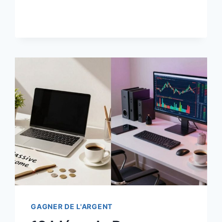
OÙ
VOUS
POUVEZ
VENDRE
DES
MODÈLES
ET
DES
DESIGNS
POUR
UN
REVENU
PASSIF
RÉGULIER
GAGNER DE L'ARGENT