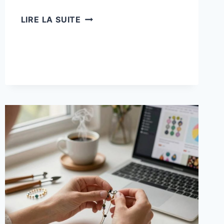
3
LIRE LA SUITE
STRATÉGIES
DÉTAILLÉES
POUR
GAGNER
UN
REVENU
PASSIF
AVEC
SEULEMENT
5
HEURES
DE
TRAVAIL
PAR
SEMAINE