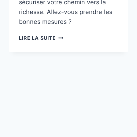
sécuriser votre chemin vers la
richesse. Allez-vous prendre les
bonnes mesures ?
9
LIRE LA SUITE
ERREURS
COURANTES
QUI
TUENT
VOS
REVENUS
PASSIFS
(ET
COMMENT
LES
ÉVITER)