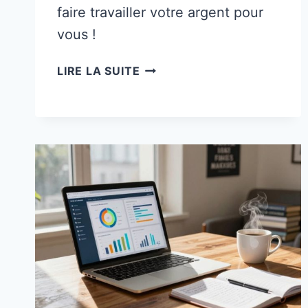
faire travailler votre argent pour
vous !
15
LIRE LA SUITE
FAÇONS
ACCESSIBLES
D’INVESTIR
ET
DE
FAIRE
TRAVAILLER
VOTRE
ARGENT
POUR
VOUS
(CONVIVIAL
POUR
LES