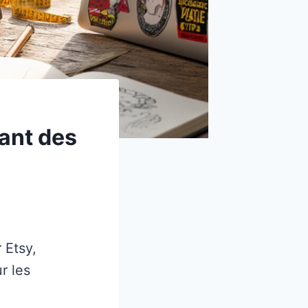
ant des
 Etsy,
r les