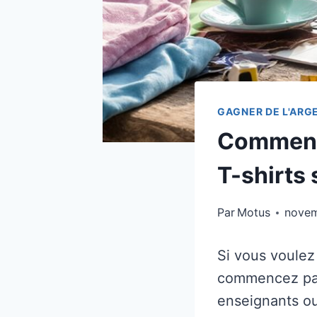
GAGNER DE L'ARG
Comment 
T-shirts 
Par
Motus
novem
Si vous voulez
commencez par
enseignants o