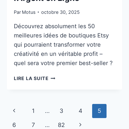
Par
Motus
octobre 30, 2025
Découvrez absolument les 50
meilleures idées de boutiques Etsy
qui pourraient transformer votre
créativité en un véritable profit –
quel sera votre premier best-seller ?
50
LIRE LA SUITE
MEILLEURES
IDÉES
DE
BOUTIQUE
Navigation
Page
1
…
3
4
5
ETSY
de
POUR
précédente
Page
6
7
…
82
GAGNER