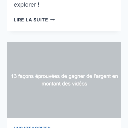
explorer !
24
LIRE LA SUITE
MEILLEURES
CHOSES
À
ACHETER
ET
À
VENDRE
POUR
RÉALISER
UN
PROFIT
(POUR
GAGNER
DES
MILLIERS