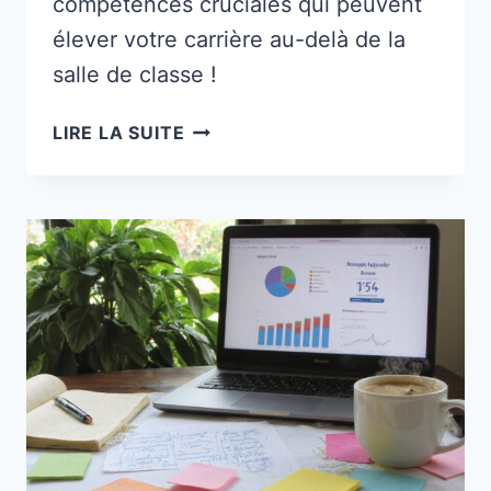
compétences cruciales qui peuvent
élever votre carrière au-delà de la
salle de classe !
10
LIRE LA SUITE
COMPÉTENCES
EN
MARKETING
DIGITAL
QU’ILS
NE
VOUS
ENSEIGNENT
PAS
À
L’ÉCOLE