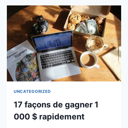
AVEC
L’IA
À
ESSAYER
EN
2025
UNCATEGORIZED
17 façons de gagner 1
000 $ rapidement