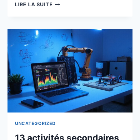
20
LIRE LA SUITE
IDÉES
BUSINES
EN
LIGNE
À
FAIBLE
COÛT
ET
FORT
POTENTIEL
DE
PROFIT
UNCATEGORIZED
13 activités secondaires