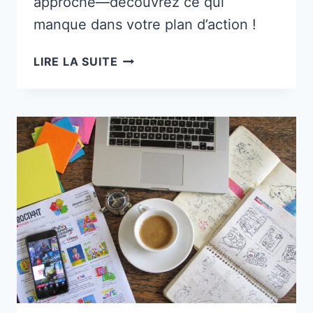
approche—découvrez ce qui
manque dans votre plan d’action !
8
LIRE LA SUITE
STRATÉGIES
DE
MARKETING
D’AFFILIATION
POUR
EXPLOSER
SES
REVENUS