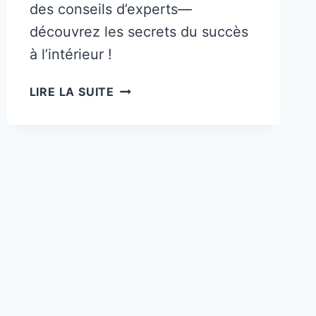
des conseils d’experts—
découvrez les secrets du succès
à l’intérieur !
COMMENT
LIRE LA SUITE
GAGNER
1000
EUROS
EN
VENDANT
DES
T-
SHIRTS
SUR
ETSY
(OUTILS
ET