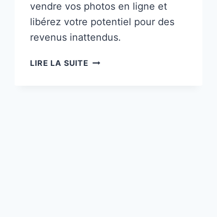
vendre vos photos en ligne et
libérez votre potentiel pour des
revenus inattendus.
12
LIRE LA SUITE
FAÇONS
INCROYABLEMENT
RENTABLES
DE
VENDRE
DES
PHOTOS
EN
LIGNE