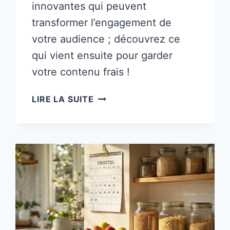
innovantes qui peuvent
transformer l’engagement de
votre audience ; découvrez ce
qui vient ensuite pour garder
votre contenu frais !
40
LIRE LA SUITE
IDÉES
D’ARTICLES
DE
BLOG
POUR
UNE
CROISSANCE
RAPIDE
DU
TRAFIC