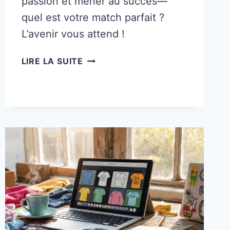
passion et mener au succès—
quel est votre match parfait ?
L’avenir vous attend !
15
LIRE LA SUITE
NICHES
RENTABLES
POUR
CHAÎNES
YOUTUBE
EN
2025