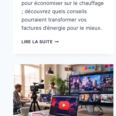
pour économiser sur le chauffage
; découvrez quels conseils
pourraient transformer vos
factures d’énergie pour le mieux.
20
LIRE LA SUITE
MANIÈRES
ASTUCIEUSES
D’ÉCONOMISER
SUR
LES
COÛTS
DE
CHAUFFAGE