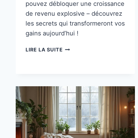
pouvez débloquer une croissance
de revenu explosive – découvrez
les secrets qui transformeront vos
gains aujourd’hui !
8
LIRE LA SUITE
STRATÉGIES
DE
MARKETING
D’AFFILIATION
POUR
UNE
CROISSANCE
EXPLOSIVE
DES
REVENUS