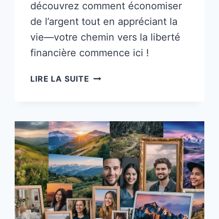
découvrez comment économiser
de l’argent tout en appréciant la
vie—votre chemin vers la liberté
financière commence ici !
34
LIRE LA SUITE
CONSEILS
UTILES
POUR
VIVRE
AVEC
UN
FAIBLE
REVENU
(ET
ÉCONOMISER
DE