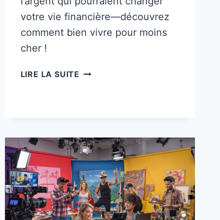
l’argent qui pourraient changer
votre vie financière—découvrez
comment bien vivre pour moins
cher !
45
LIRE LA SUITE
ASTUCES
D’ARGENT
ASTUCIEUSES
POUR
VIVRE
AVEC
MOINS
D’ARGENT