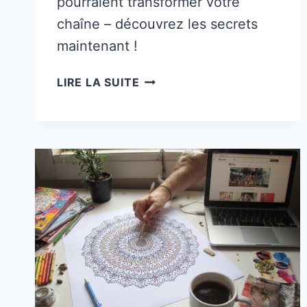
pourraient transformer votre
chaîne – découvrez les secrets
maintenant !
7
LIRE LA SUITE
FAÇONS
DE
GAGNER
DE
L’ARGENT
AVEC
YOUTUBE
EN
2025